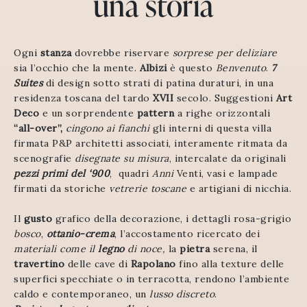
una storia
Ogni
stanza
dovrebbe riservare
sorprese per deliziare
sia l’occhio che la mente.
Albizi
è questo
Benvenuto
.
7
Suites
di design sotto strati di patina duraturi, in una
residenza toscana del tardo
XVII
secolo. Suggestioni
Art
Deco
e un sorprendente
pattern
a righe orizzontali
“all-over”,
cingono ai fianchi
gli interni di questa villa
firmata P&P architetti associati, interamente ritmata da
scenografie
disegnate su misura
, intercalate da originali
pezzi primi del ‘900
, quadri
Anni
Venti, vasi e lampade
firmati da storiche
vetrerie toscane
e artigiani di nicchia.
Il
gusto
grafico della decorazione, i dettagli rosa-grigio
bosco
,
ottanio-crema
, l’accostamento ricercato dei
materiali come il
legno
di noce,
la
pietra
serena, il
travertino
delle cave di
Rapolano
fino alla texture delle
superfici specchiate o in terracotta, rendono l’ambiente
caldo e contemporaneo, un
lusso discreto
.