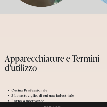
Apparecchiature e Termini
d'utilizzo
Cucina Professionale
2 Lavastoviglie, di cui una industriale
Forno a microonde
Tostapane Professionale 8 pax