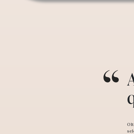
A
q
Olt
sel