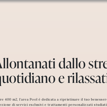
llontanati dallo str
uotidiano e rilassat
re 400 m2, l’area Pool è dedicata a ripristinare il tuo benesse
ezione di servizi esclusivi e trattamenti personalizzati studiat