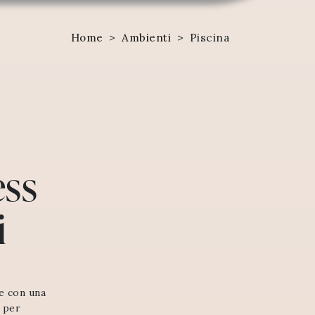
Home
>
Ambienti
>
Piscina
ess
i
re con una
i per