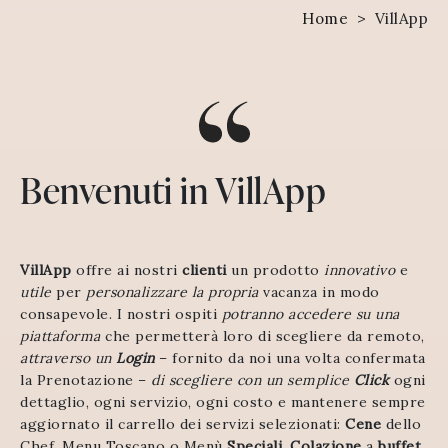
Home
>
VillApp
Benvenuti in VillApp
VillApp
offre
ai
nostri
clienti
un
prodotto
innovativo
e
utile
per
personalizzare
la
propria
vacanza
in
modo
consapevole.
I
nostri
ospiti
potranno
accedere
su
una
piattaforma
che
permetterà
loro
di scegliere da remoto,
attraverso
un
Login
–
fornito
da
noi
una
volta
confermata
la
Prenotazione
–
di
scegliere
con
un
semplice
Click
ogni
dettaglio
, ogni
servizio
,
ogni
costo
e
mantenere
sempre
aggiornato
il
carrello
dei
servizi
selezionati:
Cene
dello
Chef
,
Menu
Toscano
o
Menù
Speciali
,
Colazione
a
buffet