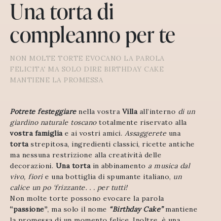
Una torta di
compleanno per te
NON MOLTE TORTE EVOCANO LA PAROLA
FELICITA' MA SOLO DIRE BIRTHDAY CAKE
MANTIENE LA PROMESSA
Potrete festeggiare
nella vostra
Villa
all’interno
di un
giardino naturale toscano
totalmente riservato alla
vostra famiglia
e ai vostri amici.
Assaggerete
una
torta
strepitosa, ingredienti classici, ricette antiche
ma nessuna restrizione alla creatività delle
decorazioni.
Una torta
in abbinamento
a musica dal
vivo, fiori
e una bottiglia di spumante italiano,
un
calice un po ‘frizzante. . . per tutti!
Non molte torte possono evocare la parola
“passione”
, ma solo il nome
“Birthday Cake”
mantiene
la promessa di un momento felice. Inoltre, è una