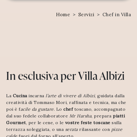
Home
>
Servizi
>
Chef in Villa
In esclusiva per Villa Albizi
La
Cucina
incarna
l’arte di vivere di Albizi
, guidata dalla
creatività di Tommaso Mori, raffinata e tecnica, ma che
poi è f
acile da gustare
. Lo
chef
toscano, accompagnato
dal suo fedele collaboratore
Mr Harsha
,
prepara
piatti
Gourmet
, per le cene, o le
vostre feste
toscane
sulla
terrazza soleggiata, o una
serata
rilassante con
pizze
calde
fuori dal forno all’aperto …