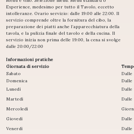
Menu e vino. Selezione menù: Menu standard o
Experience, medesimo per tutto il Tavolo, eccetto
intolleranze. Orario servizio: dalle 19:00 alle 22:00. Il
servizio comprende oltre la fornitura del cibo, la
preparazione dei piatti anche l’apparecchiatura della
tavola, e la pulizia finale del tavolo e della cucina. Il
servizio inizia non prima delle 19:00, la cena si svolge
dalle 20:00/22:00
Informazioni pratiche
Giornata di servizio
Tempo
Sabato
Dalle
Domenica
Dalle 
Lunedì
Dalle
Martedì
Dalle
Mercoledì
Giorn
Giovedì
Dalle
Venerdì
Dalle