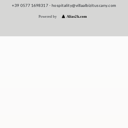
+39 0577 1698317 -
hospitality@villaalbizituscany.com