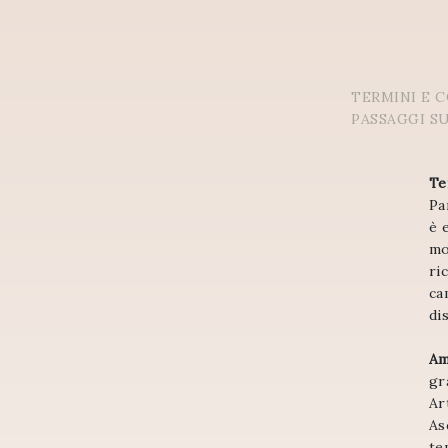
TERMINI E C
PASSAGGI S
Te
Pa
è 
mo
ri
ca
di
Am
gr
Ar
As
te