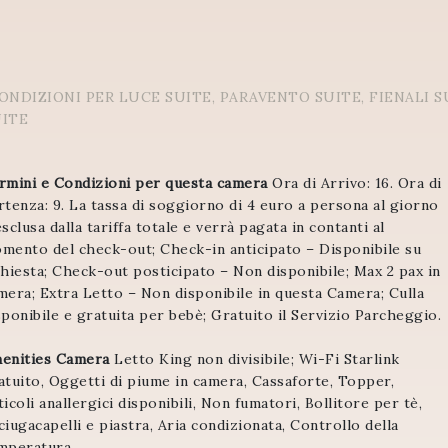
ONDIZIONI PER LUCE SUITE, PARAVENTO SUITE, FIENALI S
UITE
rmini e Condizioni per questa camera
Ora di Arrivo: 16. Ora di
rtenza: 9. La tassa di soggiorno di 4 euro a persona al giorno
esclusa dalla tariffa totale e verrà pagata in contanti al
mento del check-out; Check-in anticipato – Disponibile su
chiesta; Check-out posticipato – Non disponibile; Max 2 pax in
mera; Extra Letto – Non disponibile in questa Camera; Culla
sponibile e gratuita per bebè; Gratuito il Servizio Parcheggio.
enities Camera
Letto King non divisibile; Wi-Fi Starlink
atuito, Oggetti di piume in camera, Cassaforte, Topper,
ticoli anallergici disponibili, Non fumatori, Bollitore per tè,
ciugacapelli e piastra, Aria condizionata, Controllo della
mperatura.