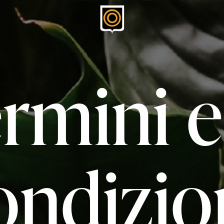
rmini e
ndizio