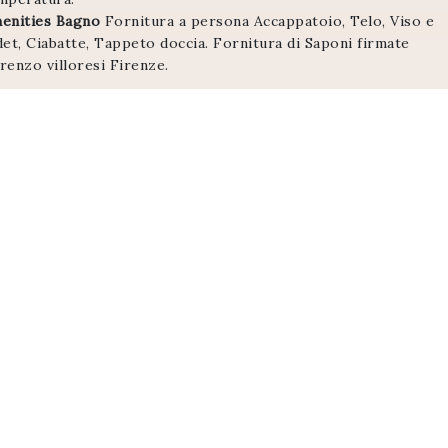
enities Bagno
Fornitura a persona Accappatoio, Telo, Viso e
det, Ciabatte, Tappeto doccia. Fornitura di Saponi firmate
renzo villoresi Firenze.
te
Nell’intera Villa verrà addebitato un supplemento ad ogni
pite in più, oltre la check-list di Prenotazione.
opri di più in VillApp per Disposizioni Camere una volta
cevuto il tuo Login.