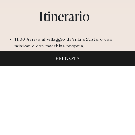
Itinerario
11:00 Arrivo al villaggio di Villa a Sesta, o con
minivan o con macchina propria,
11:30 Tour delle piccole vie del Borgo e inizio
PRENOTA
tour in bici negli intorni
12:30 Pranzo con menu degustazione di 3 portate
a Villa a Sesta
2:30 E-Bike Tour verso la cantina Tenuta di
Arceno, attraverso la Strada Bianca del Castello di
Brolio
4:00 Aperitivo di benvenuto alla Tenuta di
Arceno, con un meritato riposo ai tavolini del
giardino
5:00 Return transfer to Villa Albizi o in macchina
propria