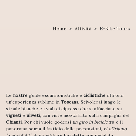
Home
>
Attività
>
E-Bike Tours
Le
nostre
guide escursionistiche e
ciclistiche
offrono
un’esperienza sublime in
Toscana
. Scivolerai lungo le
strade bianche e i viali di cipressi che si affacciano su
vigneti
e
uliveti
, con viste mozzafiato sulla campagna del
Chianti
. Per chi vuole godersi
un giro in bicicletta
, e il
panorama senza il fastidio delle prestazioni,
vi offriamo
la possibilità
di noleggiare biciclette con pedalata