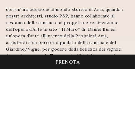
con un’introduzione al mondo storico di Ama, quando i
nostri Architetti, studio P&P, hanno collaborato al
restauro delle cantine e al progetto e realizzazione
dell’opera d’Arte in sito “ Il Muro” di Daniel Buren,
un’opera d’arte all’interno della Proprietà Ama,
assisterai a un percorso guidato della cantina e del
Giardino/Vigne, per godere della bellezza dei vigneti.
A seguire pranzo in Terrazza in Albizi dove potrai
PRENOTA
gustare un menu degustazione unico creato dal nostro
Chef Tommaso, menu a con abbinamenti di vini del
Castello di Ama. Ci sarà il meglio del Chianti, insieme a
nuove e rare cuvée.