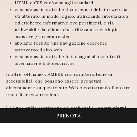
HTML e CSS conformi agli standard
ci siamo assicurati che il contenuto del sito web sia
strutturato in modo logico, utilizzando intestazioni
ed etichette informative ove pertinenti, e sia
utilizzabile dai clienti che utilizzano tecnologie
assistive / screen reader
abbiamo fornito una navigazione coerente
attraverso il sito web
ci siamo assicurati che le immagini abbiano testi
alternativi e link descrittivi
Inoltre, offriamo CAMERE con caratteristiche di
accessibilità, che possono essere prenotati
direttamente su questo sito Web o contattando il nostro
team di servizi residenti.
Le linee guida continuano ad evolversi e i nostri sforzi
per conformarsi a queste linee guida sono in corso. Se
PRENOTA
desideri segnalare problemi di accessibilità, ti
preghiamo di contattarci all’indirizzo
info@……………..com. La tua esperienza è importante per